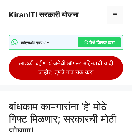
Skip
to
KiranITI सरकारी योजना
Menu
content
येथे क्लिक करा
व्हॉट्सॲप ग्रुप 👉
लाडकी बहीण योजनेची ऑगस्ट महिन्याची यादी
जाहीर; तुमचे नाव चेक करा
बांधकाम कामगारांना ‘हे’ मोठे
गिफ्ट मिळणार; सरकारची मोठी
घोषणा!