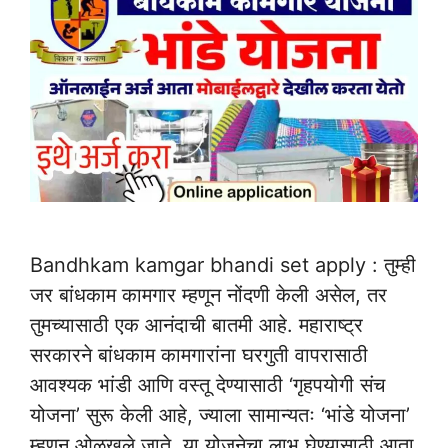
Bandhkam kamgar bhandi set apply : तुम्ही
जर बांधकाम कामगार म्हणून नोंदणी केली असेल, तर
तुमच्यासाठी एक आनंदाची बातमी आहे. महाराष्ट्र
सरकारने बांधकाम कामगारांना घरगुती वापरासाठी
आवश्यक भांडी आणि वस्तू देण्यासाठी ‘गृहपयोगी संच
योजना’ सुरू केली आहे, ज्याला सामान्यतः ‘भांडे योजना’
म्हणून ओळखले जाते. या योजनेचा लाभ घेण्यासाठी आता