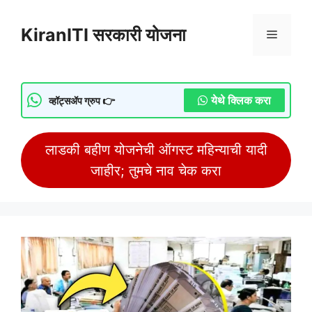
Skip
to
KiranITI सरकारी योजना
Menu
content
येथे क्लिक करा
व्हॉट्सॲप ग्रुप 👉
लाडकी बहीण योजनेची ऑगस्ट महिन्याची यादी
जाहीर; तुमचे नाव चेक करा