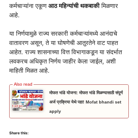
कर्मचाऱ्यांना एकूण
आठ महिन्यांची थकबाकी
मिळणार
आहे.
या निर्णयामुळे राज्य सरकारी कर्मचाऱ्यांमध्ये आनंदाचे
वातावरण असून, ते या घोषणेची आतुरतेने वाट पाहत
आहेत. राज्य शासनाच्या वित्त विभागाकडून या संदर्भात
लवकरच अधिकृत निर्णय जाहीर केला जाईल, अशी
×
माहिती मिळत आहे.
सर्व सरकारी योजना माहितीसाठी
व्हाट्सअप ग्रुप जॉईन करा 👇👇✅
मोफत भांडे योजना: मोफत भांडे मिळण्यासाठी संपूर्ण
अर्ज प्रक्रिया येथे पहा! Mofat bhandi set
जॉईन करा
apply
Share this: