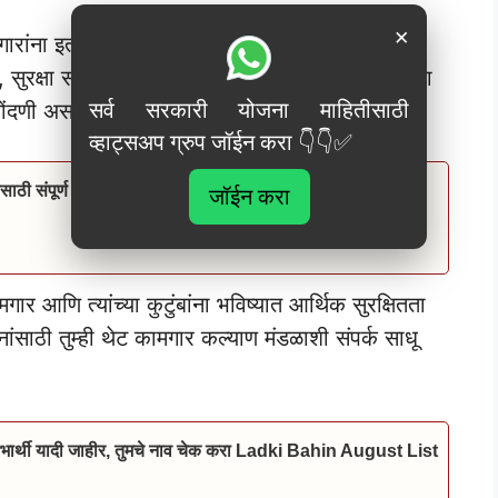
×
ारांना इतरही अनेक योजनांचा लाभ मिळतो. यामध्ये
 सुरक्षा संच आणि इतर अनेक सुविधांचा समावेश आहे. या
सर्व सरकारी योजना माहितीसाठी
ंदणी असणे अत्यंत महत्त्वाचे आहे.
व्हाट्सअप ग्रुप जॉईन करा 👇👇✅
ासाठी संपूर्ण अर्ज प्रक्रिया येथे पहा! Mofat bhandi set apply
जॉईन करा
र आणि त्यांच्या कुटुंबांना भविष्यात आर्थिक सुरक्षितता
नांसाठी तुम्ही थेट कामगार कल्याण मंडळाशी संपर्क साधू
लाभार्थी यादी जाहीर, तुमचे नाव चेक करा Ladki Bahin August List