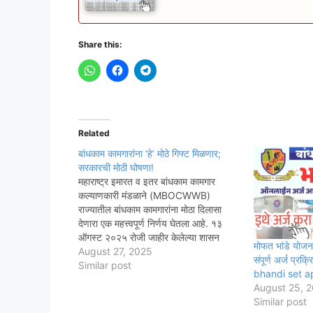
Share this:
Related
बांधकाम कामगारांना ‘हे’ मोठे गिफ्ट मिळणार;
सरकारची मोठी घोषणा!
महाराष्ट्र इमारत व इतर बांधकाम कामगार
कल्याणकारी मंडळाने (MBOCWWB)
राज्यातील बांधकाम कामगारांना मोठा दिलासा
देणारा एक महत्त्वपूर्ण निर्णय घेतला आहे. १३
ऑगस्ट २०२५ रोजी जाहीर केलेल्या शासन
मोफत भांडे योजना
निर्णयानुसार (GR), आता बांधकाम कामगारांना
August 27, 2025
संपूर्ण अर्ज प्रक
मंडळाकडे नोंदणी करण्यासाठी किंवा जुनी नोंदणी
Similar post
bhandi set a
पुन्हा चालू ठेवण्यासाठी (नूतनीकरण) कोणतेही
August 25, 
शुल्क भरावे लागणार नाहीत. शुल्क पूर्णपणे
Similar post
माफ…