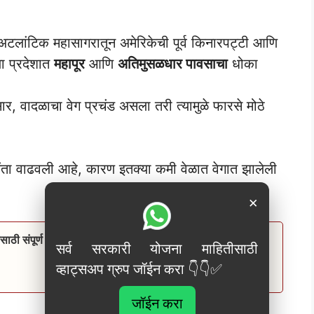
टलांटिक महासागरातून अमेरिकेची पूर्व किनारपट्टी आणि
या प्रदेशात
महापूर
आणि
अतिमुसळधार पावसाचा
धोका
ुसार, वादळाचा वेग प्रचंड असला तरी त्यामुळे फारसे मोठे
िंता वाढवली आहे, कारण इतक्या कमी वेळात वेगात झालेली
×
ासाठी संपूर्ण अर्ज प्रक्रिया येथे पहा! Mofat bhandi set apply
सर्व सरकारी योजना माहितीसाठी
व्हाट्सअप ग्रुप जॉईन करा 👇👇✅
जॉईन करा