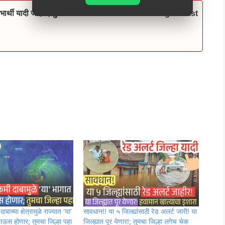
लाभार्थी यादी जाहीर, तुमचे नाव चेक करा Ladki Bahin August List
ाच्या क्षेत्रामुळे राज्यात ‘या’
सावधान!! या ५ जिल्ह्यांसाठी रेड अलर्ट जारी! या
ाऊस होणार; तुमचा जिल्हा पहा
जिल्ह्यात पूर येणार!; तुमचा जिल्हा लगेच चेक