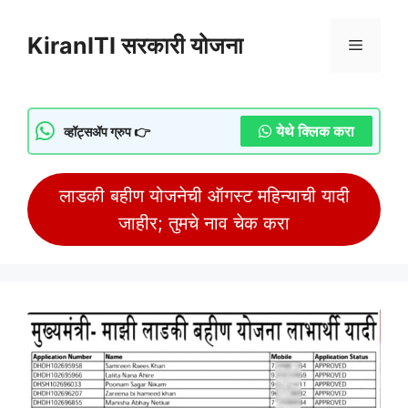
Skip
to
KiranITI सरकारी योजना
Menu
content
येथे क्लिक करा
व्हॉट्सॲप ग्रुप 👉
लाडकी बहीण योजनेची ऑगस्ट महिन्याची यादी
जाहीर; तुमचे नाव चेक करा