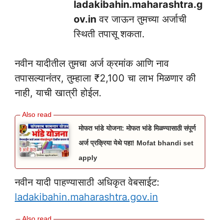
ladakibahin.maharashtra.g
ov.in
वर जाऊन तुमच्या अर्जाची
स्थिती तपासू शकता.
नवीन यादीतील तुमचा अर्ज क्रमांक आणि नाव
तपासल्यानंतर, तुम्हाला ₹2,100 चा लाभ मिळणार की
नाही, याची खात्री होईल.
मोफत भांडे योजना: मोफत भांडे मिळण्यासाठी संपूर्ण
अर्ज प्रक्रिया येथे पहा! Mofat bhandi set
apply
×
नवीन यादी पाहण्यासाठी अधिकृत वेबसाईट:
सर्व सरकारी योजना माहितीसाठी
ladakibahin.maharashtra.gov.in
व्हाट्सअप ग्रुप जॉईन करा 👇👇✅