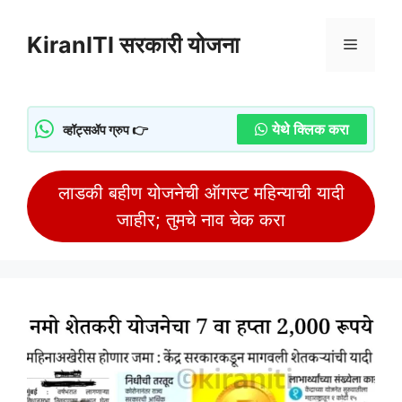
Skip
to
KiranITI सरकारी योजना
Menu
content
येथे क्लिक करा
व्हॉट्सॲप ग्रुप 👉
लाडकी बहीण योजनेची ऑगस्ट महिन्याची यादी
जाहीर; तुमचे नाव चेक करा