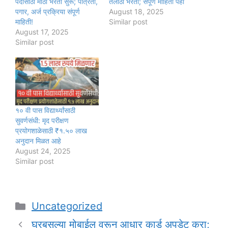
पदांसाठी मोठी भरती सुरू; पात्रता,
तलाठी भरती; संपूर्ण माहिती पहा
पगार, अर्ज प्रक्रिया संपूर्ण
August 18, 2025
माहिती!
Similar post
August 17, 2025
Similar post
१० वी पास विद्यार्थ्यांसाठी
सुवर्णसंधी: मृद परीक्षण
प्रयोगशाळेसाठी ₹१.५० लाख
अनुदान मिळत आहे
August 24, 2025
Similar post
Categories
Uncategorized
घरबसल्या मोबाईल वरून आधार कार्ड अपडेट करा;