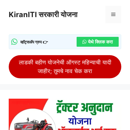
Skip
to
KiranITI सरकारी योजना
Menu
content
येथे क्लिक करा
व्हॉट्सॲप ग्रुप 👉
लाडकी बहीण योजनेची ऑगस्ट महिन्याची यादी
जाहीर; तुमचे नाव चेक करा